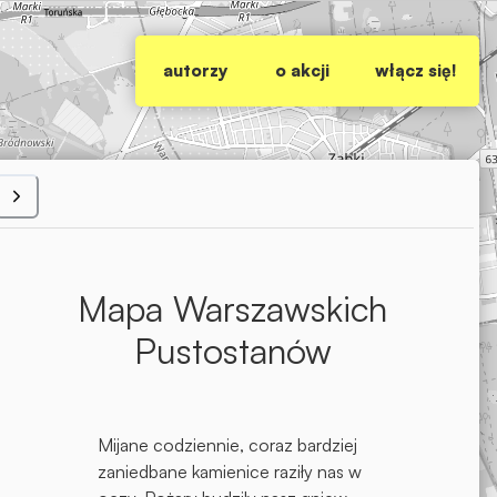
autorzy
o akcji
włącz się!
Mapa Warszawskich
Pustostanów
Mijane codziennie, coraz bardziej
zaniedbane kamienice raziły nas w