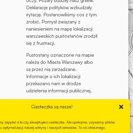
oczy. Pożary budziły nasz gniew.
Deklaracje polityków wzbudzały
irytację. Postanowiliśmy coś z tym
zrobić. Pomysł związany z
naniesieniem na mapę lokalizacji
warszawskich pustostanów zrodził
się z frustracji.
Pustostany oznaczone na mapie
należą do Miasta Warszawy albo
są przez nią zarządzane.
Informacje o ich lokalizacji
przekazano nam w drodze
udzielenia informacji publicznej.
Dalszy rozwój
Mapy Pustostanów
Ciasteczka są nasze!
Warszawy
oraz to, czy politycy
podejmą działania z nimi związane,
y zapytać o to czy akceptujesz ciasteczka. Ale spokojnie, używamy plików
teraz zależą od Ciebie!
u optymalizacji naszej witryny i naszych serwisów. To nic strasznego.